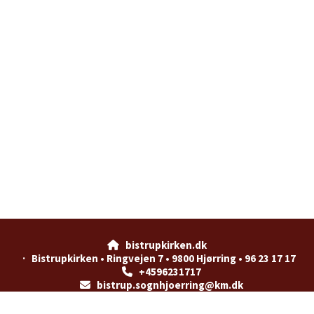
bistrupkirken.dk

· Bistrupkirken • Ringvejen 7 • 9800 Hjørring • 96 23 17 17
+4596231717

bistrup.sognhjoerring@km.dk

Privatlivspolitik
Log på ChurchDesk