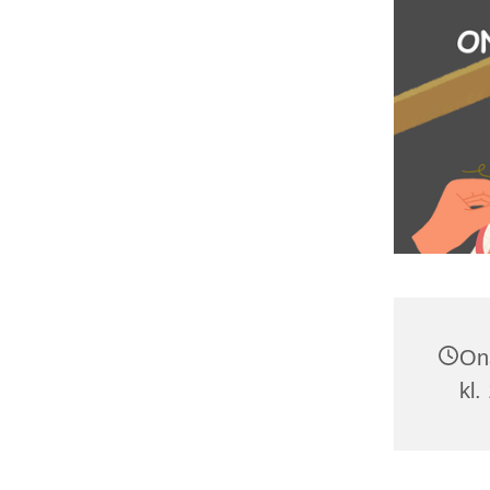
On
kl.