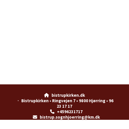
bistrupkirken.dk

· Bistrupkirken • Ringvejen 7 • 9800 Hjørring • 96
23 17 17
+4596231717

bistrup.sognhjoerring@km.dk

Privatlivspolitik
Log på ChurchDesk