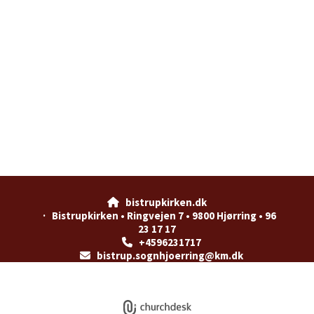
bistrupkirken.dk

· Bistrupkirken • Ringvejen 7 • 9800 Hjørring • 96
23 17 17
+4596231717

bistrup.sognhjoerring@km.dk

Privatlivspolitik
Log på ChurchDesk