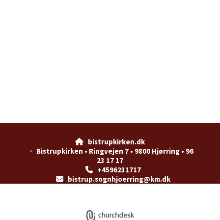
bistrupkirken.dk

· Bistrupkirken • Ringvejen 7 • 9800 Hjørring • 96
23 17 17
+4596231717

bistrup.sognhjoerring@km.dk

Privatlivspolitik
Log på ChurchDesk