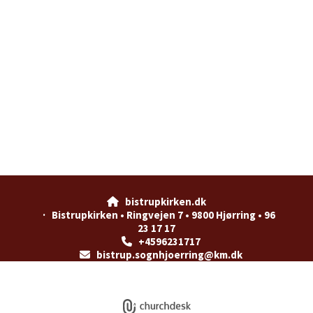
bistrupkirken.dk

· Bistrupkirken • Ringvejen 7 • 9800 Hjørring • 96
23 17 17
+4596231717

bistrup.sognhjoerring@km.dk

Privatlivspolitik
Log på ChurchDesk