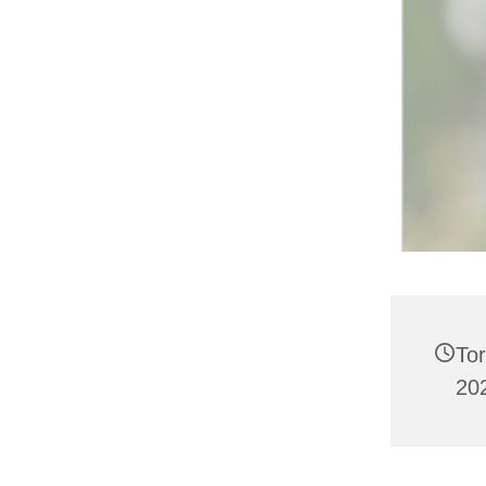
To
202