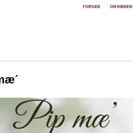
FORSIDE
OM KIRKEN
mæ´