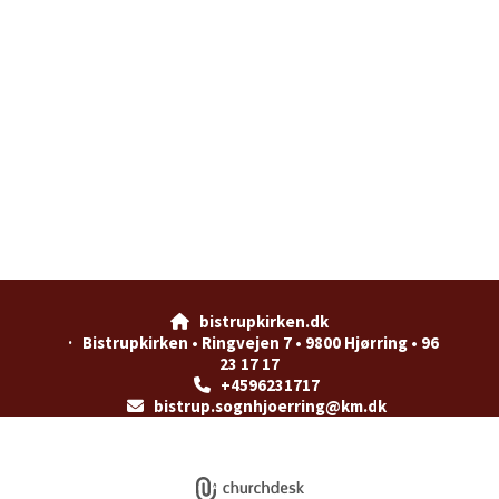
bistrupkirken.dk

· Bistrupkirken • Ringvejen 7 • 9800 Hjørring • 96
23 17 17
+4596231717

bistrup.sognhjoerring@km.dk

Privatlivspolitik
Log på ChurchDesk