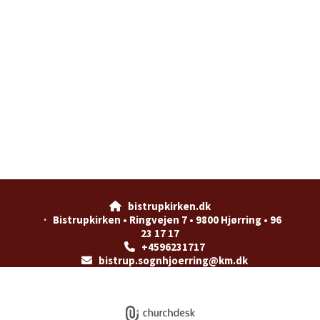
bistrupkirken.dk

· Bistrupkirken • Ringvejen 7 • 9800 Hjørring • 96
23 17 17
+4596231717

bistrup.sognhjoerring@km.dk

Privatlivspolitik
Log på ChurchDesk