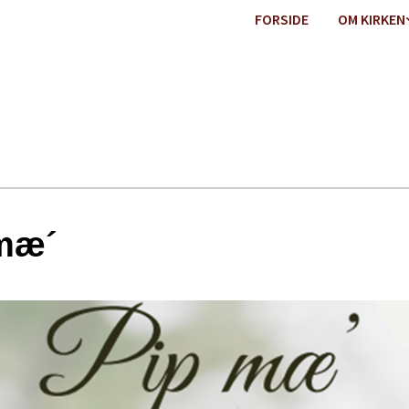
FORSIDE
OM KIRKEN
mæ´